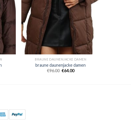
EN
BRAUNE DAUNENJACKE DAMEN
n
braune daunenjacke damen
€
96.00
€
64.00