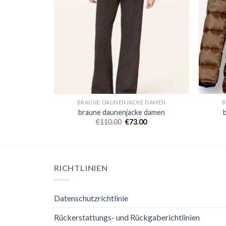
 DAMEN
BRAUNE DAUNENJACKE DAMEN
B
 damen
braune daunenjacke damen
0
€
110.00
€
73.00
RICHTLINIEN
Datenschutzrichtlinie
Rückerstattungs- und Rückgaberichtlinien