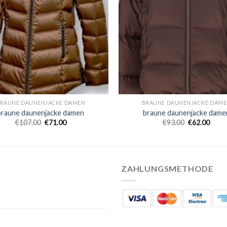
RAUNE DAUNENJACKE DAMEN
BRAUNE DAUNENJACKE DAM
braune daunenjacke damen
braune daunenjacke dame
€
107.00
€
71.00
€
93.00
€
62.00
ZAHLUNGSMETHODE