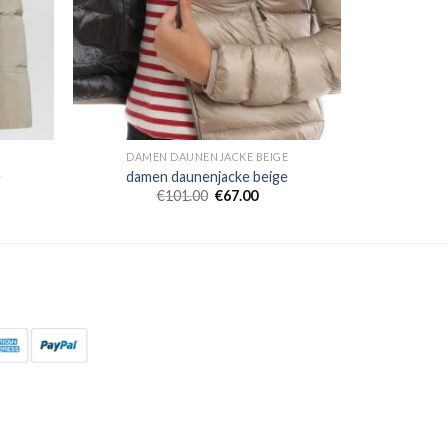
E
DAMEN DAUNENJACKE BEIGE
e
damen daunenjacke beige
€
101.00
€
67.00