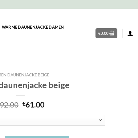
WARME DAUNENJACKE DAMEN
€
0.00
EN DAUNENJACKE BEIGE
daunenjacke beige
92.00
61.00
€