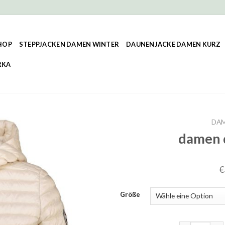
HOP
STEPPJACKEN DAMEN WINTER
DAUNENJACKE DAMEN KURZ
RKA
DAM
damen 
€
Größe