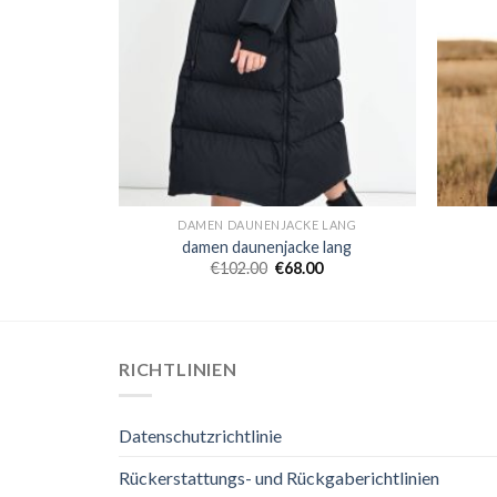
 LANG
DAMEN DAUNENJACKE LANG
 lang
damen daunenjacke lang
0
€
102.00
€
68.00
RICHTLINIEN
Datenschutzrichtlinie
Rückerstattungs- und Rückgaberichtlinien