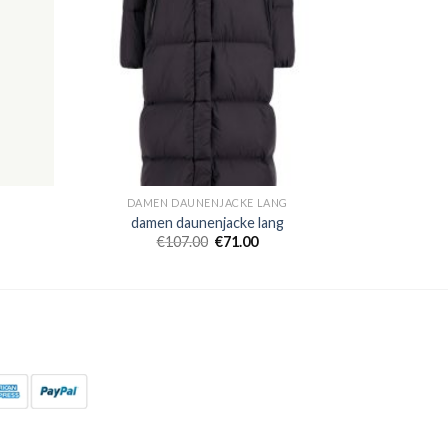
G
DAMEN DAUNENJACKE LANG
damen daunenjacke lang
€
107.00
€
71.00