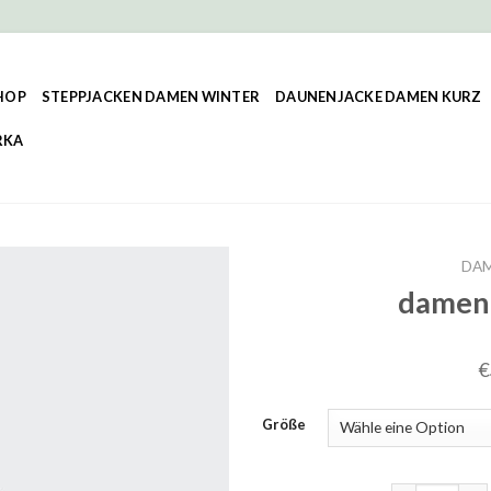
HOP
STEPPJACKEN DAMEN WINTER
DAUNENJACKE DAMEN KURZ
RKA
DAM
damen 
€
Größe