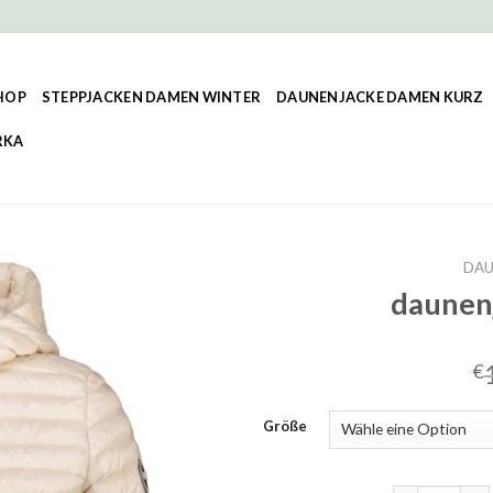
HOP
STEPPJACKEN DAMEN WINTER
DAUNENJACKE DAMEN KURZ
RKA
DAU
daunen
€
Größe