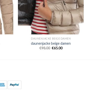
N
DAUNENJACKE BEIGE DAMEN
n
daunenjacke beige damen
€
98.00
€
65.00