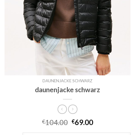
DAUNENJACKE SCHWARZ
daunenjacke schwarz
104.00
69.00
€
€