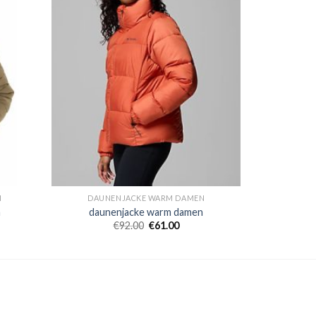
N
DAUNENJACKE WARM DAMEN
n
daunenjacke warm damen
€
92.00
€
61.00