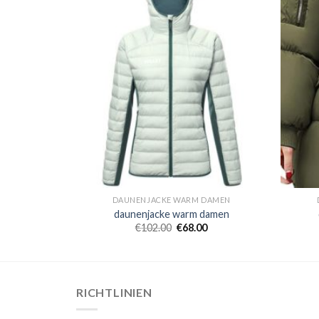
DAMEN
DAUNENJACKE WARM DAMEN
damen
daunenjacke warm damen
0
€
102.00
€
68.00
RICHTLINIEN