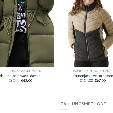
DAUNENJACKE WARM DAMEN
DAUNENJACKE WARM DAME
daunenjacke warm damen
daunenjacke warm dame
€
93.00
€
62.00
€
101.00
€
67.00
ZAHLUNGSMETHODE