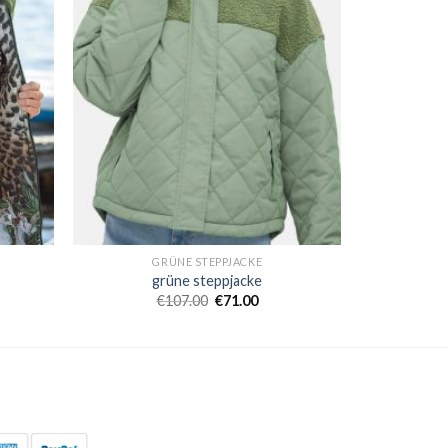
GRÜNE STEPPJACKE
grüne steppjacke
€
107.00
€
71.00