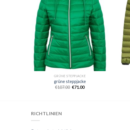
KE
GRÜNE STEPPJACKE
ke
grüne steppjacke
0
€
107.00
€
71.00
RICHTLINIEN