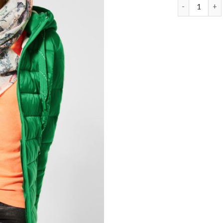
grüne steppj