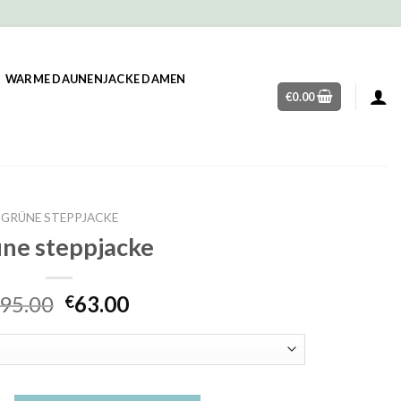
WARME DAUNENJACKE DAMEN
€
0.00
GRÜNE STEPPJACKE
üne steppjacke
95.00
63.00
€