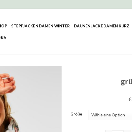
HOP
STEPPJACKEN DAMEN WINTER
DAUNENJACKE DAMEN KURZ
RKA
gr
€
Größe