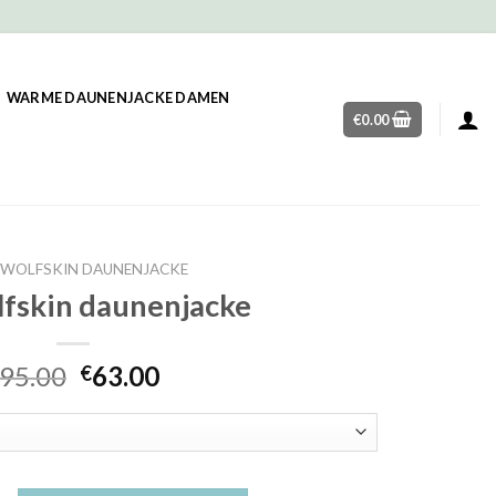
WARME DAUNENJACKE DAMEN
€
0.00
 WOLFSKIN DAUNENJACKE
lfskin daunenjacke
95.00
63.00
€