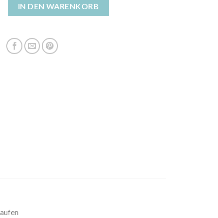
n daunenjacke Menge
IN DEN WARENKORB
aufen