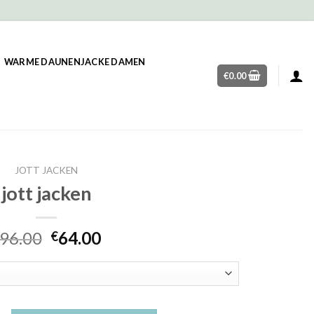
WARME DAUNENJACKE DAMEN
€
0.00
JOTT JACKEN
jott jacken
96.00
64.00
€