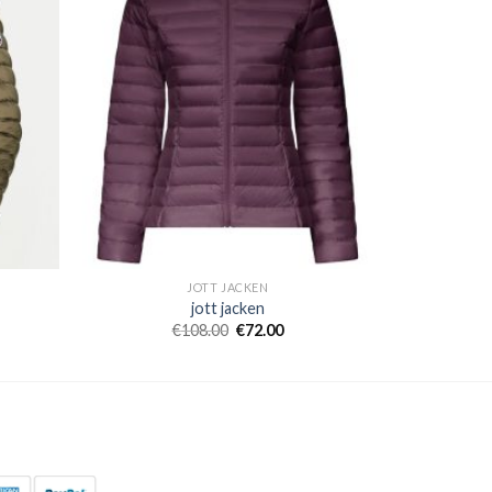
JOTT JACKEN
jott jacken
€
108.00
€
72.00