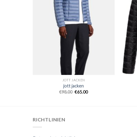
JOTT JACKEN
jott jacken
€
98.00
€
65.00
RICHTLINIEN