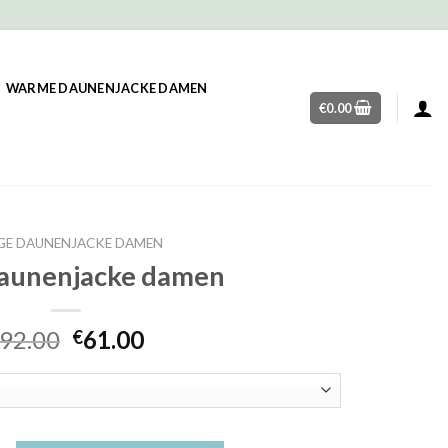
WARME DAUNENJACKE DAMEN
€
0.00
GE DAUNENJACKE DAMEN
daunenjacke damen
92.00
61.00
€