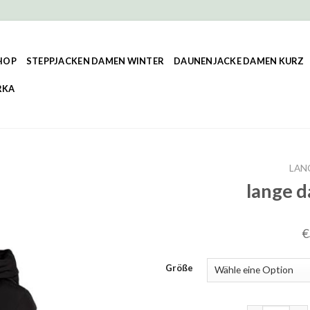
HOP
STEPPJACKEN DAMEN WINTER
DAUNENJACKE DAMEN KURZ
RKA
LAN
lange 
€
Größe