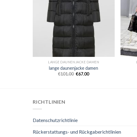
 DAMEN
LANGE DAUNENJACKE DAMEN
damen
lange daunenjacke damen
0
€
101.00
€
67.00
RICHTLINIEN
Datenschutzrichtlinie
Rückerstattungs- und Rückgaberichtlinien