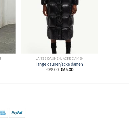
N
LANGE DAUNENJACKE DAMEN
n
lange daunenjacke damen
€
98.00
€
65.00