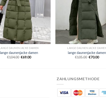
LANGE DAUNENJACKE DAMEN
LANGE DAUNENJACKE DAME
lange daunenjacke damen
lange daunenjacke dame
€
104.00
€
69.00
€
105.00
€
70.00
ZAHLUNGSMETHODE