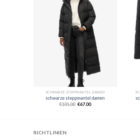
L DAMEN
SCHWARZE STEPPMANTEL DAMEN
SC
l damen
schwarze steppmantel damen
s
0
€
101.00
€
67.00
RICHTLINIEN