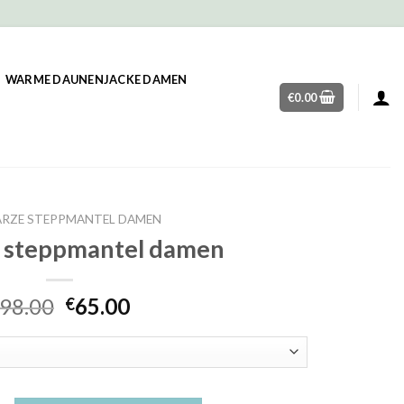
WARME DAUNENJACKE DAMEN
€
0.00
RZE STEPPMANTEL DAMEN
 steppmantel damen
98.00
65.00
€