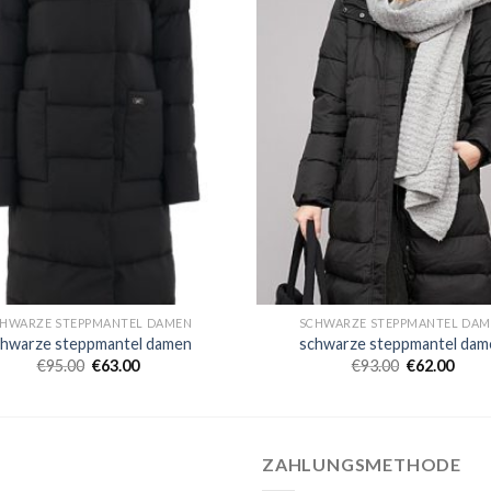
HWARZE STEPPMANTEL DAMEN
SCHWARZE STEPPMANTEL DA
chwarze steppmantel damen
schwarze steppmantel dam
€
95.00
€
63.00
€
93.00
€
62.00
ZAHLUNGSMETHODE