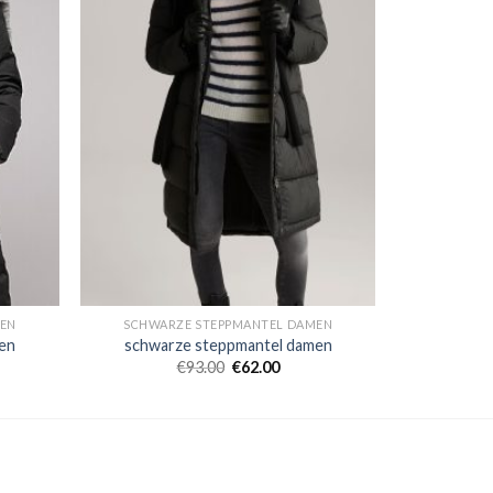
MEN
SCHWARZE STEPPMANTEL DAMEN
en
schwarze steppmantel damen
€
93.00
€
62.00