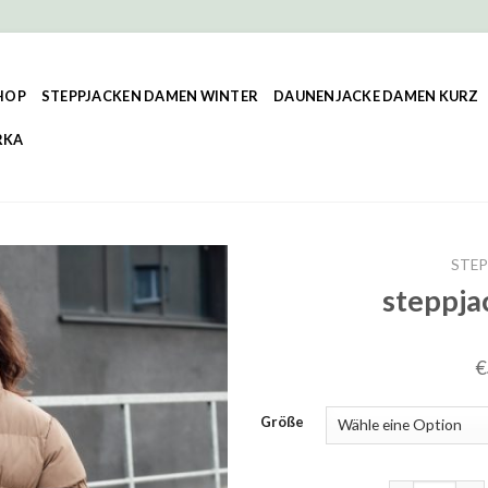
HOP
STEPPJACKEN DAMEN WINTER
DAUNENJACKE DAMEN KURZ
RKA
STEP
steppja
€
Größe