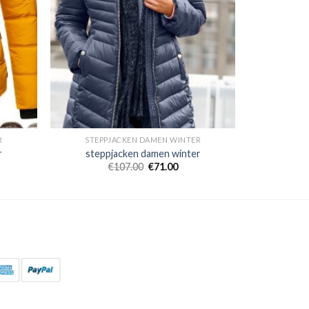
R
STEPPJACKEN DAMEN WINTER
r
steppjacken damen winter
€
107.00
€
71.00