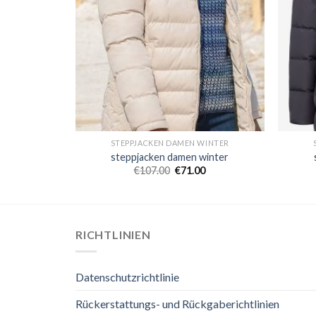
WINTER
STEPPJACKEN DAMEN WINTER
winter
steppjacken damen winter
€
107.00
€
71.00
RICHTLINIEN
Datenschutzrichtlinie
Rückerstattungs- und Rückgaberichtlinien