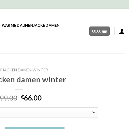
WARME DAUNENJACKE DAMEN
€
0.00
PJACKEN DAMEN WINTER
cken damen winter
99.00
66.00
€