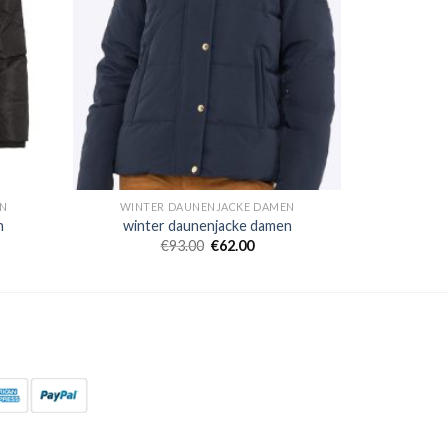
N
WINTER DAUNENJACKE DAMEN
n
winter daunenjacke damen
€
93.00
€
62.00