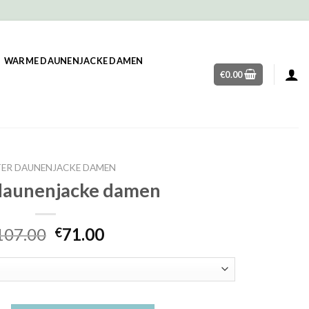
WARME DAUNENJACKE DAMEN
€
0.00
ER DAUNENJACKE DAMEN
daunenjacke damen
107.00
71.00
€