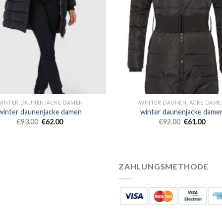
WINTER DAUNENJACKE DAMEN
WINTER DAUNENJACKE DAME
winter daunenjacke damen
winter daunenjacke dame
€
93.00
€
62.00
€
92.00
€
61.00
ZAHLUNGSMETHODE