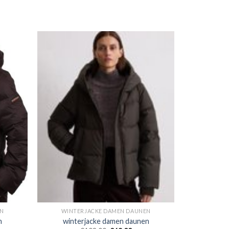
N
WINTERJACKE DAMEN DAUNEN
n
winterjacke damen daunen