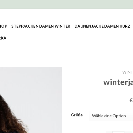
HOP
STEPPJACKEN DAMEN WINTER
DAUNENJACKE DAMEN KURZ
RKA
WINT
winterj
€
Größe