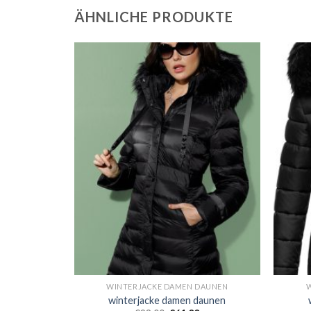
ÄHNLICHE PRODUKTE
DAUNEN
WINTERJACKE DAMEN DAUNEN
daunen
winterjacke damen daunen