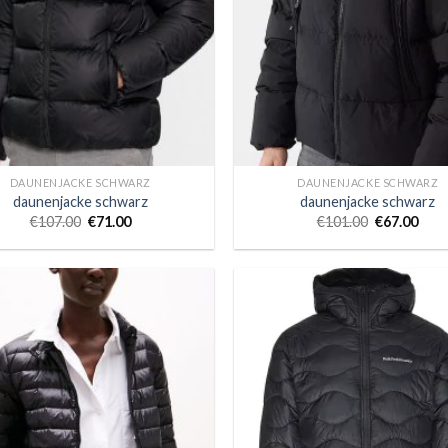
DAUNENJACKE SCHWARZ
DAUNENJACKE SCHWARZ
daunenjacke schwarz
daunenjacke schwarz
€
107.00
€
71.00
€
101.00
€
67.00