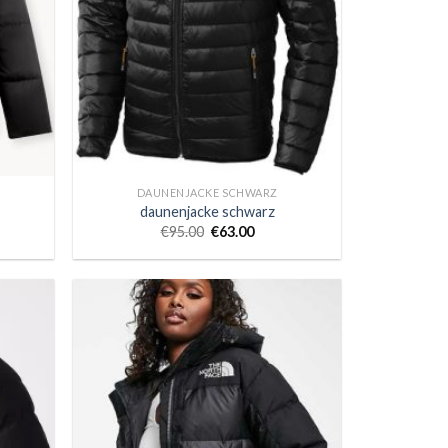
DAUNENJACKE SCHWARZ
daunenjacke schwarz
€
95.00
€
63.00