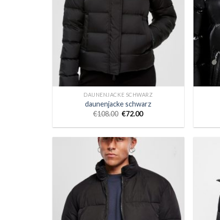
DAUNENJACKE SCHWARZ
daunenjacke schwarz
€
108.00
€
72.00