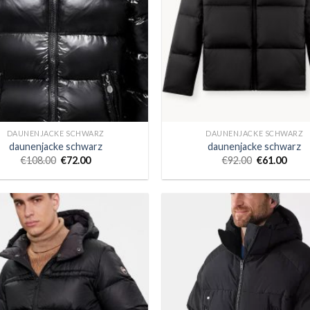
DAUNENJACKE SCHWARZ
DAUNENJACKE SCHWARZ
daunenjacke schwarz
daunenjacke schwarz
€
108.00
€
72.00
€
92.00
€
61.00