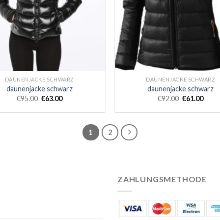
DAUNENJACKE SCHWARZ
DAUNENJACKE SCHWARZ
daunenjacke schwarz
daunenjacke schwarz
€
95.00
€
63.00
€
92.00
€
61.00
1
2
ZAHLUNGSMETHODE