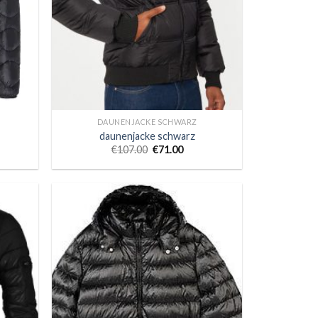
DAUNENJACKE SCHWARZ
daunenjacke schwarz
€
107.00
€
71.00