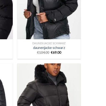
DAUNENJACKE SCHWARZ
daunenjacke schwarz
€
104.00
€
69.00