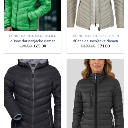
DÜNNE DAUNENJACKE DAMEN
DÜNNE DAUNENJACKE DAMEN
dünne daunenjacke damen
dünne daunenjacke damen
€
98.00
€
65.00
€
107.00
€
71.00