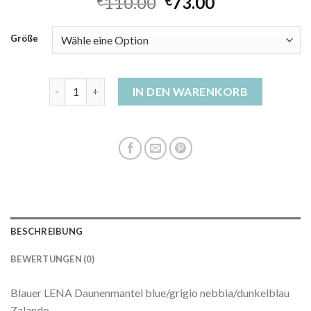
110.00
73.00
€
€
Größe
blauer daunenmantel damen Menge
IN DEN WARENKORB
BESCHREIBUNG
BEWERTUNGEN (0)
Blauer LENA Daunenmantel blue/grigio nebbia/dunkelblau
Zalando