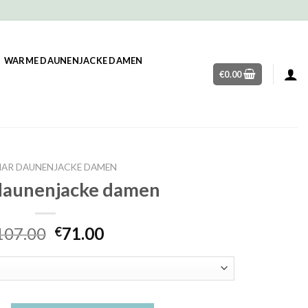
WARME DAUNENJACKE DAMEN
€
0.00
AR DAUNENJACKE DAMEN
daunenjacke damen
107.00
71.00
€