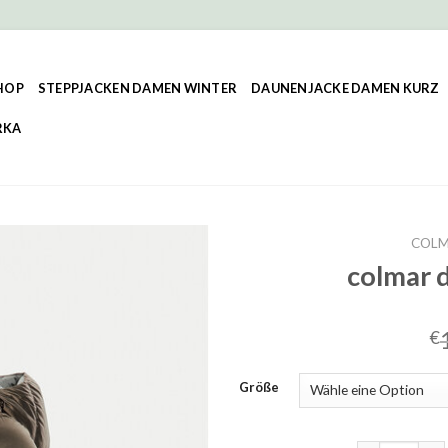
HOP
STEPPJACKEN DAMEN WINTER
DAUNENJACKE DAMEN KURZ
RKA
COLM
colmar 
€
Größe