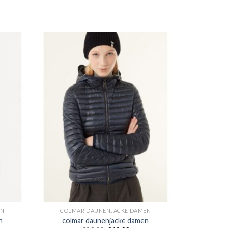
EN
COLMAR DAUNENJACKE DAMEN
n
colmar daunenjacke damen