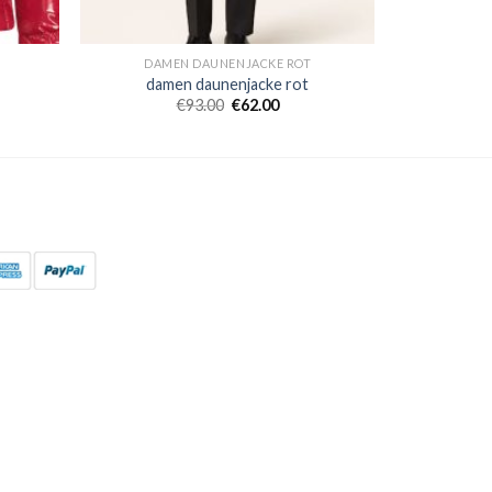
DAMEN DAUNENJACKE ROT
damen daunenjacke rot
€
93.00
€
62.00