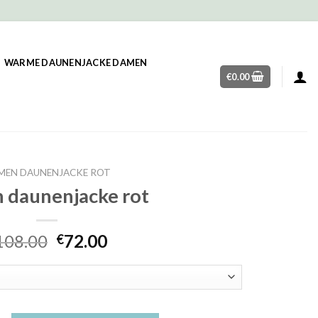
WARME DAUNENJACKE DAMEN
€
0.00
MEN DAUNENJACKE ROT
 daunenjacke rot
108.00
72.00
€