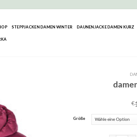
HOP
STEPPJACKEN DAMEN WINTER
DAUNENJACKE DAMEN KURZ
RKA
DA
damen
€
Größe