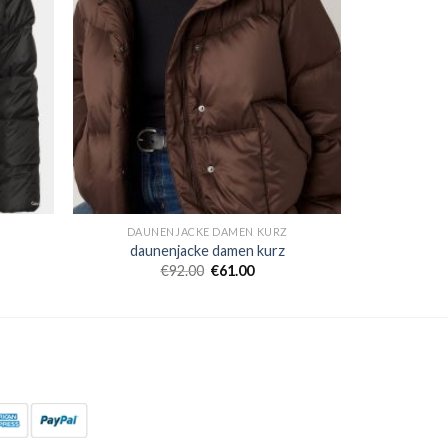
Z
DAUNENJACKE DAMEN KURZ
daunenjacke damen kurz
€
92.00
€
61.00