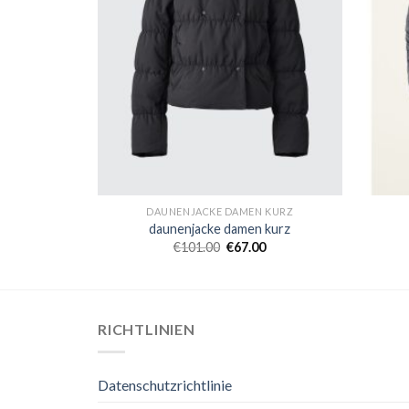
 KURZ
DAUNENJACKE DAMEN KURZ
 kurz
daunenjacke damen kurz
0
€
101.00
€
67.00
RICHTLINIEN
Datenschutzrichtlinie