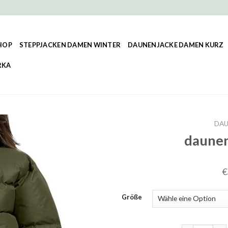
HOP
STEPPJACKEN DAMEN WINTER
DAUNENJACKE DAMEN KURZ
RKA
DAU
daunen
€
Größe