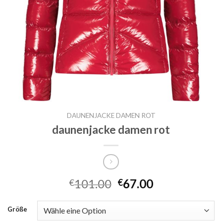
DAUNENJACKE DAMEN ROT
daunenjacke damen rot
101.00
67.00
€
€
Größe