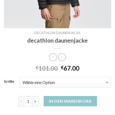
DECATHLON DAUNENJACKE
decathlon daunenjacke
101.00
67.00
€
€
Größe
decathlon daunenjacke Menge
IN DEN WARENKORB