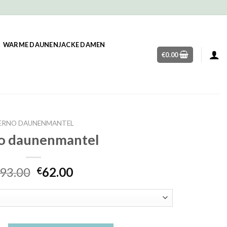
WARME DAUNENJACKE DAMEN
€
0.00
ERNO DAUNENMANTEL
o daunenmantel
93.00
62.00
€