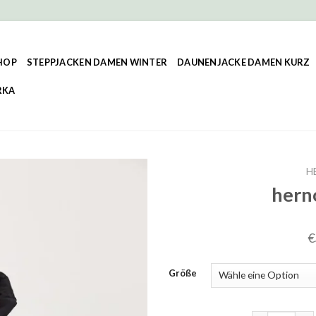
HOP
STEPPJACKEN DAMEN WINTER
DAUNENJACKE DAMEN KURZ
RKA
H
hern
€
Größe