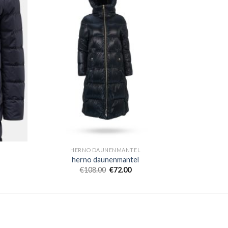
HERNO DAUNENMANTEL
herno daunenmantel
€
108.00
€
72.00