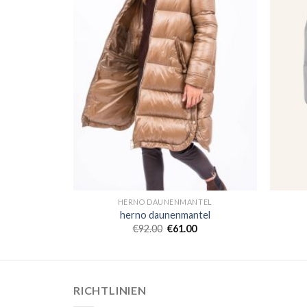
TEL
HERNO DAUNENMANTEL
tel
herno daunenmantel
0
€
92.00
€
61.00
RICHTLINIEN