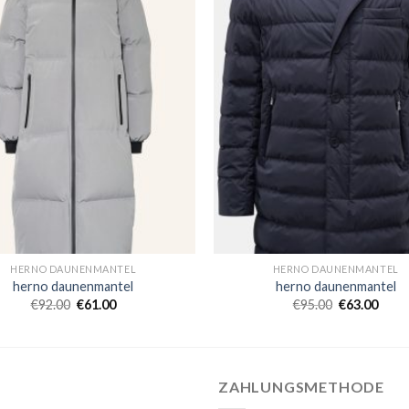
HERNO DAUNENMANTEL
HERNO DAUNENMANTEL
herno daunenmantel
herno daunenmantel
€
92.00
€
61.00
€
95.00
€
63.00
ZAHLUNGSMETHODE