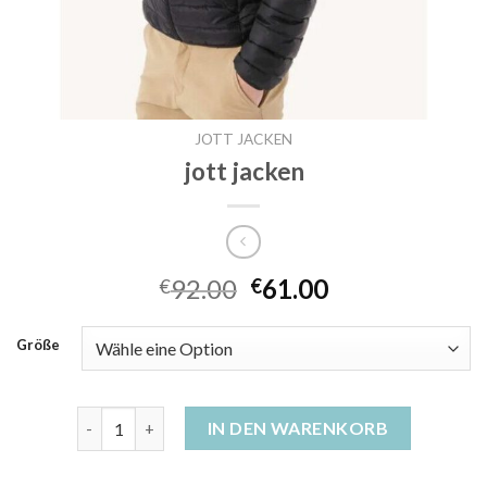
JOTT JACKEN
jott jacken
92.00
61.00
€
€
Größe
jott jacken Menge
IN DEN WARENKORB