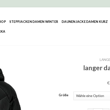
HOP
STEPPJACKEN DAMEN WINTER
DAUNENJACKE DAMEN KURZ
RKA
LANG
langer 
€
Größe