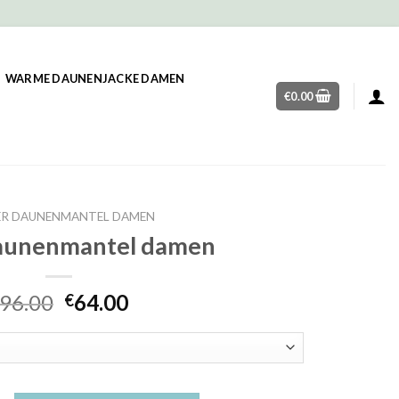
WARME DAUNENJACKE DAMEN
€
0.00
ER DAUNENMANTEL DAMEN
daunenmantel damen
96.00
64.00
€