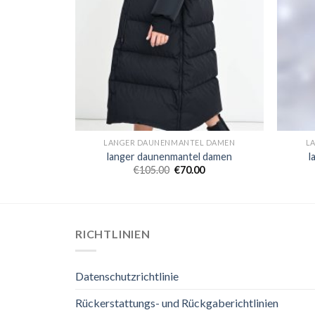
L DAMEN
LANGER DAUNENMANTEL DAMEN
L
 damen
langer daunenmantel damen
l
0
€
105.00
€
70.00
RICHTLINIEN
Datenschutzrichtlinie
Rückerstattungs- und Rückgaberichtlinien