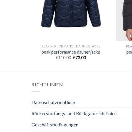
NENJACKE
PEAK PERFORMANCE DAUNENJACKE
PE
nenjacke
peak performance daunenjacke
pe
€
110.00
€
73.00
RICHTLINIEN
Datenschutzrichtlinie
Rückerstattungs- und Rückgaberichtlinien
Geschäftsbedingungen