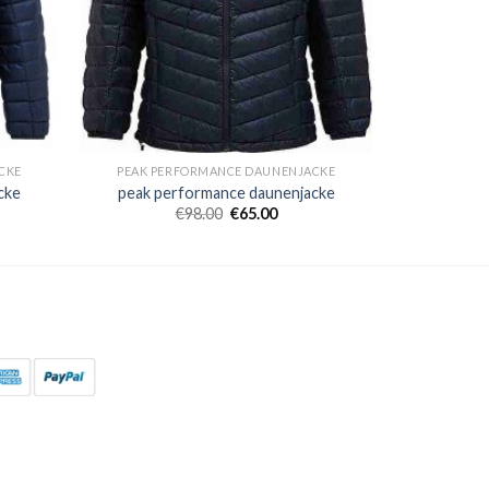
CKE
PEAK PERFORMANCE DAUNENJACKE
cke
peak performance daunenjacke
€
98.00
€
65.00