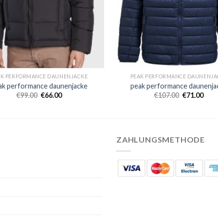
AK PERFORMANCE DAUNENJACKE
PEAK PERFORMANCE DAUNENJA
ak performance daunenjacke
peak performance daunenja
€
99.00
€
66.00
€
107.00
€
71.00
ZAHLUNGSMETHODE