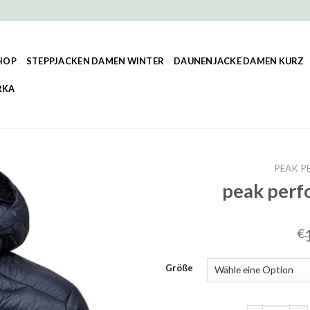
HOP
STEPPJACKEN DAMEN WINTER
DAUNENJACKE DAMEN KURZ
RKA
PEAK P
peak perf
€
Größe