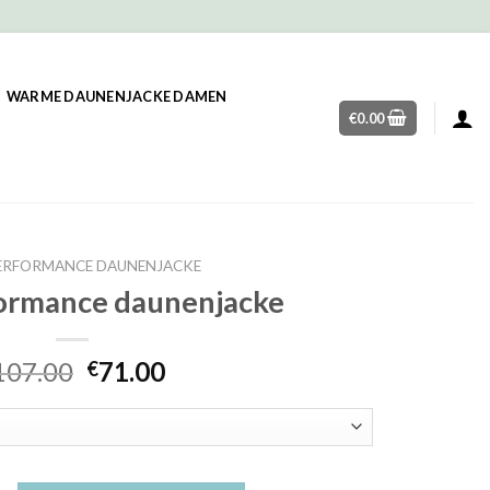
WARME DAUNENJACKE DAMEN
€
0.00
ERFORMANCE DAUNENJACKE
ormance daunenjacke
107.00
71.00
€