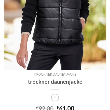
TROCKNER DAUNENJACKE
trockner daunenjacke
92.00
61.00
€
€