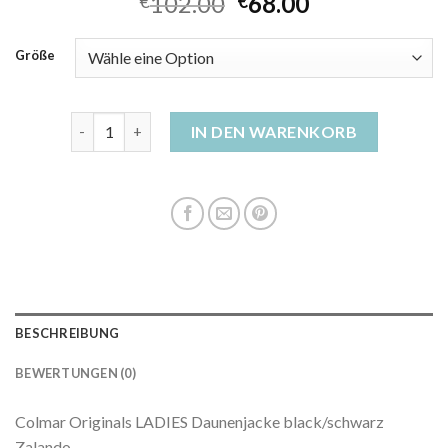
102.00
68.00
€
€
Größe
daunenjacke colmar damen Menge
IN DEN WARENKORB
BESCHREIBUNG
BEWERTUNGEN (0)
Colmar Originals LADIES Daunenjacke black/schwarz
Zalando