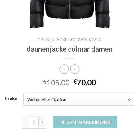
DAUNENJACKE COLMAR DAMEN
daunenjacke colmar damen
105.00
70.00
€
€
Größe
daunenjacke colmar damen Menge
IN DEN WARENKORB