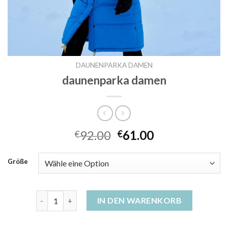
DAUNENPARKA DAMEN
daunenparka damen
92.00
61.00
€
€
Größe
daunenparka damen Menge
IN DEN WARENKORB